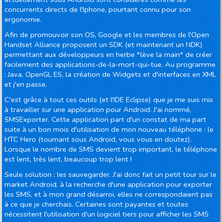
concurrents directs de l'Iphone, pourtant connu pour son
ergonomie.
Afin de promouvoir son OS, Google et les membres de l'Open
Handset Alliance proposent un SDK (et maintenant un NDK)
permettant aux développeurs en herbe *lève la main* de créer
facilement des applications-de-la-mort-qui-tue. Au programme
: Java, OpenGL ES, la création de Widgets et d'interfaces en XML
et j'en passe.
C'est grâce à tout ces outils (et l'IDE Eclipse) que je me suis mis
à travailler sur une application pour Android. J'ai nommé,
SMSExporter. Cette application part d'un constat de ma part
suite à un bon mois d'utilisation de mon nouveau téléphone : le
HTC Hero (tournant sous Android, vous vous en doutez).
Lorsque le nombre de SMS devient trop important, le téléphone
est lent, très lent, beaucoup trop lent !
Seule solution : les sauvegarder. J'ai donc fait un petit tour sur le
market Android, à la recherche d'une application pour exporter
les SMS, et à mon grand désarroi, elles ne correspondaient pas
à ce que je cherchais. Certaines sont payantes et toutes
nécessitent l'utilisation d'un logiciel tiers pour afficher les SMS