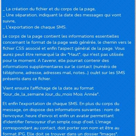
_ La création du fichier et du corps de la page,
_ Une séparation, indiquant la date des messages qui vont
suivre,
_ L'exportation de chaque SMS.
Le corps de la page contient les informations essentielles
concernant le format de la page web générée, le chemin vers le
fichier CSS associé et enfin l'aspect général de la page. Vous
aurez peut être remarqué la div "Haut", qui n'est pas utilisée
pour le moment. A l'avenir, elle pourrait contenir des
informations supplémentaires sur le contact (numéro de
téléphone, adresse, adresses mail, notes...) ou/et sur les SMS
présents dans ce fichier.
Vient ensuite l'affichage de la date au format
"Jour_de_la_semaine Jour_du_mois Mois Année".
Et enfin l'exportation de chaque SMS. En plus du corps du
message, on dispose des informations suivantes : nom de
l'envoyeur, heure d'envoi et enfin un avatar permettant
d'identifier l'envoyeur d'un simple coup d'oeil. L'image
correspondant au contact, doit porter son nom et être au
format JPG. Elle doit se trouver dans un dossier "Images".